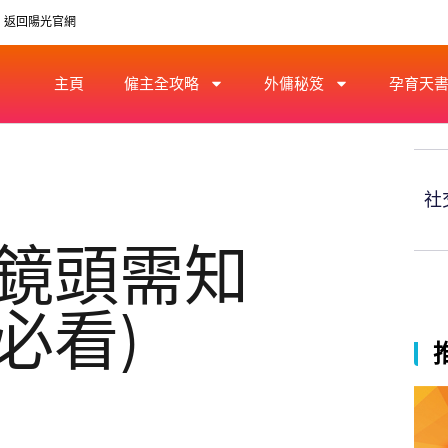
返回陽光官網
主頁
僱主全攻略
外傭秘笈
孕育天
社
鏡頭需知
必看)