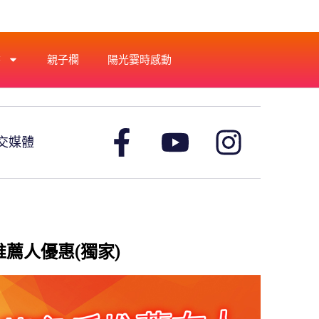
書
親子欄
陽光霎時感動
交媒體
推薦人優惠(獨家)