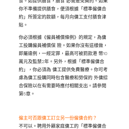
食。如提供膳食，膳食 必需是免費的。如果
你不準備提供膳食，便須根據「標準僱傭合
約」所簽定的款額，每月向傭工支付膳食津
貼。
你必須根據《僱員補償條例》的規定，為傭
工投購僱員補償保 險。如果你沒有這樣做，
即屬違例，一經定罪，最高可被罰款港 幣10
萬元及監禁2年。另外，根據「標準僱傭合
約」，你必須為 傭工提供免費醫療。你可考
慮為傭工投購同時包含醫療和勞保的 外傭綜
合保險以在有需要時應付相關支出。請參閱
第5章。
僱主可否跟傭工訂立另一份僱傭合約？
不可以。聘用外籍家庭傭工的「標準僱傭合