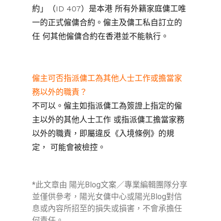
約」（ID 407）是本港 所有外籍家庭傭工唯
一的正式僱傭合約。僱主及傭工私自訂立的
任 何其他僱傭合約在香港並不能執行。
僱主可否指派傭工為其他人士工作或擔當家
務以外的職責？
不可以。僱主如指派傭工為簽證上指定的僱
主以外的其他人士工作 或指派傭工擔當家務
以外的職責，即屬違反《入境條例》的規
定， 可能會被檢控。
*此文章由 陽光Blog文案／專業編輯團隊分享
並僅供參考，陽光女傭中心或陽光Blog對信
息或內容所招至的損失或損害，不會承擔任
何責任。