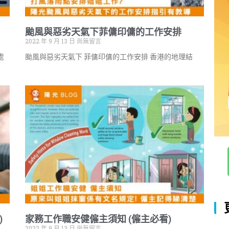
颱風與惡劣天氣下菲傭印傭的工作安排
2022 年 9 月 13 日
尚無留言
處
颱風與惡劣天氣下 菲傭印傭的工作安排 香港的地理結
)
家務工作職安健僱主須知 (僱主必看)
2022 年 9 月 13 日
尚無留言