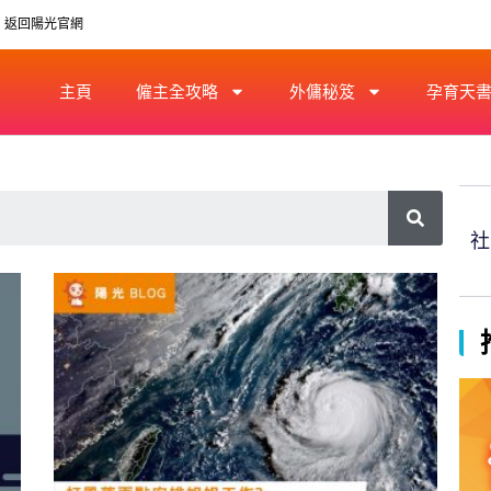
返回陽光官網
主頁
僱主全攻略
外傭秘笈
孕育天
社