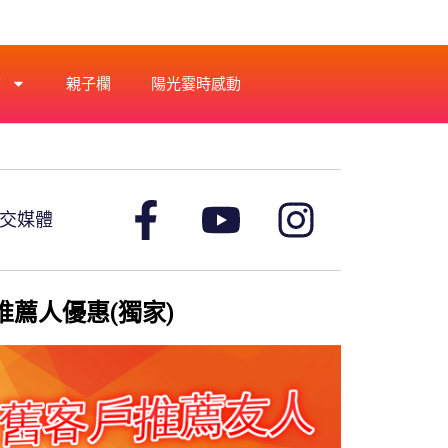
書
親子欄
陽光霎時感動
交媒體
推薦人優惠(獨家)