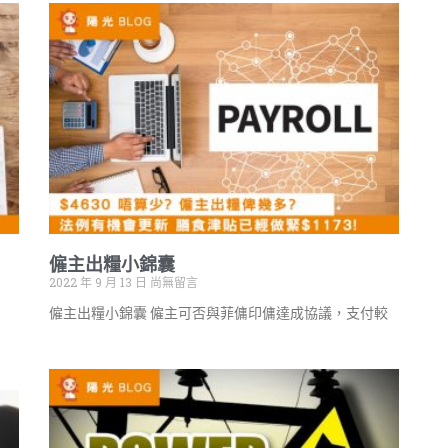
僱主出糧小錦囊
2022 年 9 月 13 日
尚無留言
僱主出糧小錦囊 僱主可否與菲傭印傭達成協議，支付較