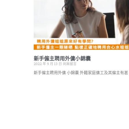
新手僱主聘用外傭小錦囊
2022 年 9 月 13 日
尚無留言
新手僱主聘用外傭 小錦囊 外籍家庭傭工及其僱主有甚